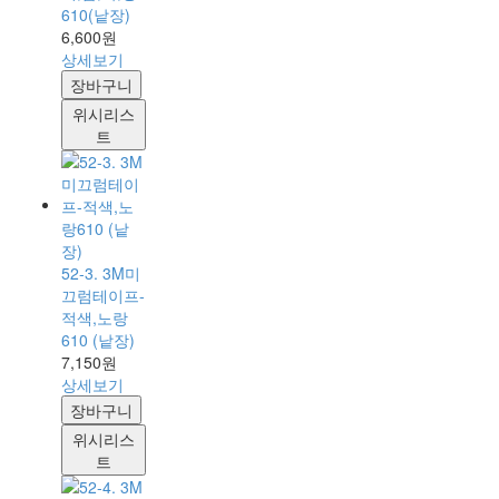
610(낱장)
6,600원
상세보기
장바구니
위시리스
트
52-3. 3M미
끄럼테이프-
적색,노랑
610 (낱장)
7,150원
상세보기
장바구니
위시리스
트