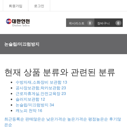
T
회원가입
로그인
n
0
0
위시리스트
장바구니
논슬립/미끄럼방지
현재 상품 분류와 관련된 분류
수방자재,소화장비 보관함
13
공사장보관함,락카보관함
23
근로자휴게실,안전교육장
23
슬러지보관함
12
논슬립/미끄럼방지
34
캐노피 천막
16
최근등록순
판매많은순
낮은가격순
높은가격순
평점높은순
후기많
은순