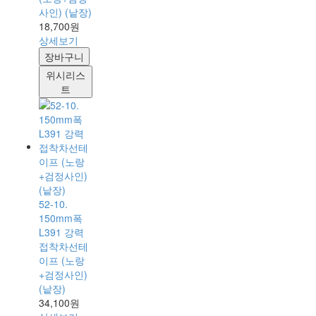
사인) (낱장)
18,700원
상세보기
장바구니
위시리스
트
52-10.
150mm폭
L391 강력
접착차선테
이프 (노랑
+검정사인)
(낱장)
34,100원