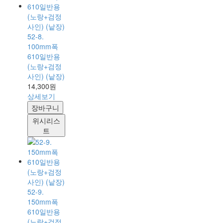
52-8.
100mm폭
610일반용
(노랑+검정
사인) (낱장)
14,300원
상세보기
장바구니
위시리스
트
52-9.
150mm폭
610일반용
(노랑+검정