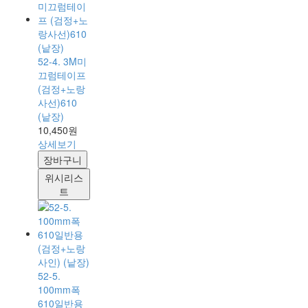
52-4. 3M미
끄럼테이프
(검정+노랑
사선)610
(낱장)
10,450원
상세보기
장바구니
위시리스
트
52-5.
100mm폭
610일반용