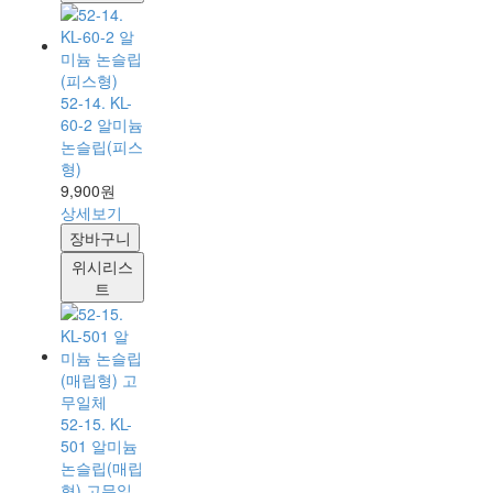
52-14. KL-
60-2 알미늄
논슬립(피스
형)
9,900원
상세보기
장바구니
위시리스
트
52-15. KL-
501 알미늄
논슬립(매립
형) 고무일