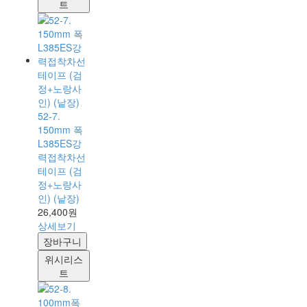
트
52-7.
150mm 폭
L385ES강
력접착차선
테이프 (검
정+노랑사
인) (낱장)
26,400원
상세보기
장바구니
위시리스
트