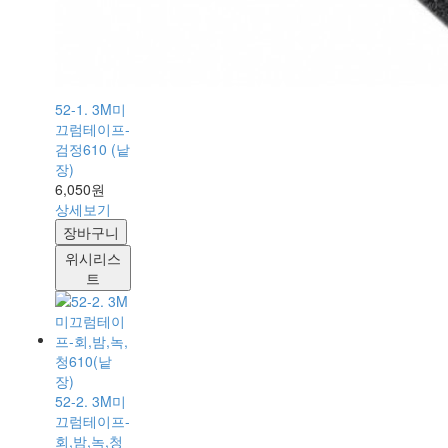
52-1. 3M미
끄럼테이프-
검정610 (낱
장)
6,050원
상세보기
장바구니
위시리스
트
52-2. 3M미
끄럼테이프-
회,밤,녹,청