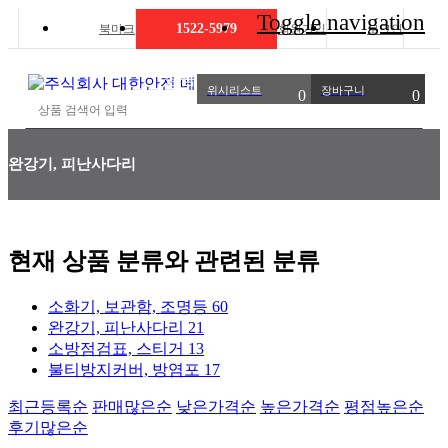
Toggle navigation
1522-5979
북마크
회원가입
로그인
상품명 입력 필수
위시리스트
장바구니
0
0
완강기, 피난사다리
현재 상품 분류와 관련된 분류
소화기, 보관함, 조명등
60
완강기, 피난사다리
21
소방점검표, 스티거
13
불티방지커버, 방염포
17
최근등록순
판매많은순
낮은가격순
높은가격순
평점높은순
후기많은순