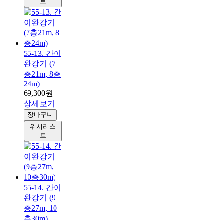
트
55-13. 간이
완강기 (7
층21m, 8층
24m)
69,300원
상세보기
장바구니
위시리스
트
55-14. 간이
완강기 (9
층27m, 10
층30m)