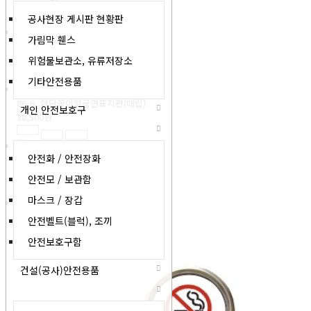
159,500원
공사현장 게시판 현황판
가림막 휀스
86-5. 밴딩형 금연표지판(스텐)
위험물보관소, 유류저장소
110,000원
기타안전용품
86-6. 화단꽂이형금연표지판(매립)
개인 안전보호구
38,500원
안전화 / 안전장화
86-7. 금연구역표지판 (앙카식)
44,000원
안전모 / 보관함
마스크 / 장갑
86-8. 금연표찰 no smoking
안전벨트(블럭), 조끼
3,300원
안전보호구함
건설(공사)안전용품