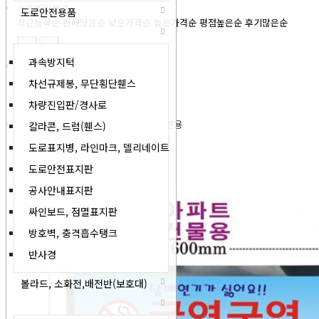
인포메이션
7
도로안전용품
최근등록순
판매많은순
낮은가격순
높은가격순
평점높은순
후기많은순
과속방지턱
86-1. 벽부형 금연표지판(2T)
차선규제봉, 무단횡단휀스
7,700원
차량진입판/경사로
칼라콘, 드럼(휀스)
86-2. 금연구역 금연건물(2T표찰)벽면용
도로표지병, 라인마크, 델리네이트
4,400원
도로안전표지판
공사안내표지판
싸인보드, 점멸표지판
방호벽, 충격흡수탱크
반사경
볼라드, 소화전,배전반(보호대)