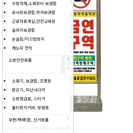
수방자재,소화장비 보관함
공사장보관함,락카보관함
근로자휴게실,안전교육장
슬러지보관함
논슬립/미끄럼방지
캐노피 천막
소방안전용품
소화기, 보관함, 조명등
완강기, 피난사다리
소방점검표, 스티거
불티방지커버, 방염포
우편(택배)함, 선거용품
86-9. 금연구역스텐입간판(양면인쇄)