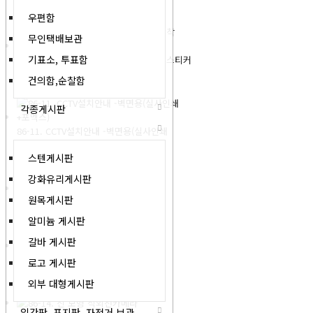
165,000원
우편함
무인택배보관
기표소, 투표함
86-10. CCTV설치안내 no1-유리문부착 스티커
1,650원
건의함,순찰함
각종게시판
86-11. CCTV설치안내 -벽면용(실사인쇄
+포멕스)
스텐게시판
4,400원
강화유리게시판
원목게시판
86-12. CCTV녹화중 포멕스
4,400원
알미늄 게시판
갈바 게시판
86-13. 모형 돔 카메라
로고 게시판
전화문의
외부 대형게시판
입간판, 표지판, 자전거 보관