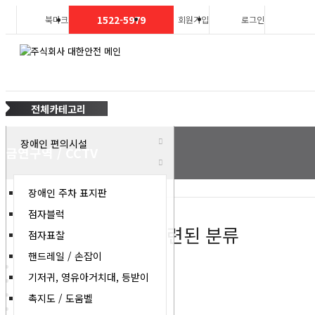
1522-5979
북마크
회원가입
로그인
전체카테고리
장애인 편의시설
금연구역 / CCTV
장애인 주차 표지판
점자블럭
현재 상품 분류와 관련된 분류
점자표찰
핸드레일 / 손잡이
각종표찰,벽면용표찰
31
기저귀, 영유아거치대, 등받이
금연구역 / CCTV
14
소방안전관리자
15
촉지도 / 도움벨
총표시,호수표시
10