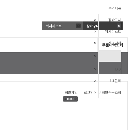
추가메뉴
장바구니
위시리스트
0
장바구니
0
위시리스트
개인결제
주문내역조회
FAQ
1:1문의
회원가입
로그인
비회원주문조회
+ 1000 P