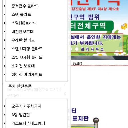
충격흡수 볼라드
스텐 볼라드
스틸(철)볼라드
배전반보호대
우레탄 볼라드
스텐 U자형 볼라드
스틸 U자형 볼라드
소화전 보호대
접이식 바리케이드
주차 안전용품
86-3. 스텐벽부형(금연구역 표지판)
전화문의
오뚜기 / 주차금지
A형 입간판
카스토퍼 / 데크범퍼