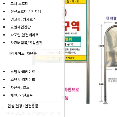
코너 보호대
전선보호대 / 거치대
경고등, 윙카호스
요일제입간판
타포린,안전테이프
차량버팀목/유압발판
바리케이트, 차단봉
스틸 바리케이드
스텐 바리케이드
차단봉, 벨트
체인, 안전로프
건설(현장) 안전용품
86-4. 금연표지판 (스텐매립식 앙카식)