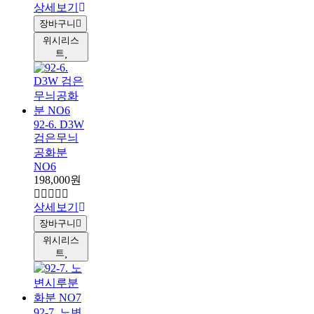
상세보기
장바구니
위시리스
트
92-6. D3W
검은무늬
공화분
NO6
198,000원
상세보기
장바구니
위시리스
트
92-7. 노변