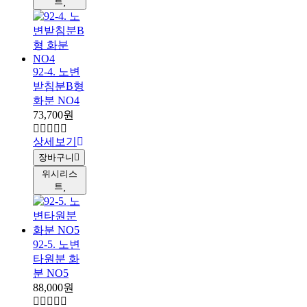
트
92-4. 노변
받침분B형
화분 NO4
73,700원
상세보기
장바구니
위시리스
트
92-5. 노변
타원분 화
분 NO5
88,000원