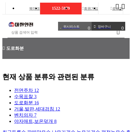
Toggl
1522-5979
북마크
회원가입
로그인
navig
상품명 입력 필수
위시리스트
장바구니
0
0
도로화분
현재 상품 분류와 관련된 분류
전면주차
12
수목표찰
3
도로화분
16
거울,발판,세대검침
12
벤치의자
7
야자매트,보온덮개
8