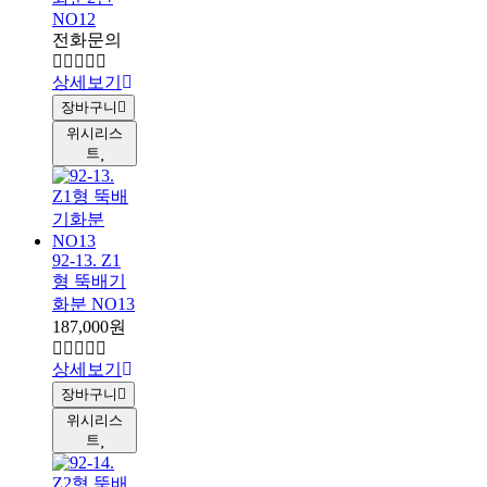
NO12
전화문의
상세보기
장바구니
위시리스
트
92-13. Z1
형 뚝배기
화분 NO13
187,000원
상세보기
장바구니
위시리스
트