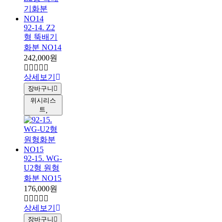
92-14. Z2
형 뚝배기
화분 NO14
242,000원
상세보기
장바구니
위시리스
트
92-15. WG-
U2형 원형
화분 NO15
176,000원
상세보기
장바구니