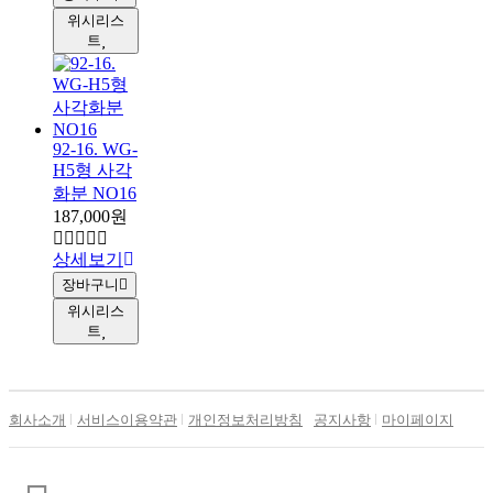
위시리스
트
92-16. WG-
H5형 사각
화분 NO16
187,000원
상세보기
장바구니
위시리스
트
회사소개
서비스이용약관
개인정보처리방침
공지사항
마이페이지