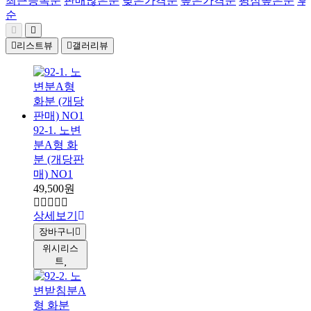
최근등록순
판매많은순
낮은가격순
높은가격순
평점높은순
후
순
리스트뷰
갤러리뷰
92-1. 노변
분A형 화
분 (개당판
매) NO1
49,500원
상세보기
장바구니
위시리스
트