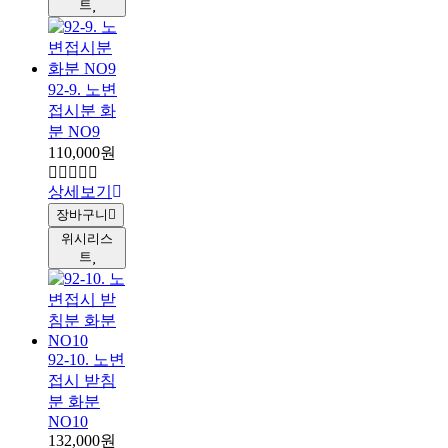
트
92-9. 노변
접시분 화
분 NO9
110,000원
상세보기
장바구니
위시리스
트
92-10. 노변
접시 받침
분 화분
NO10
132,000원