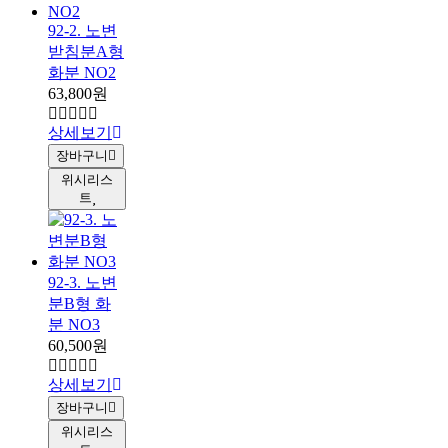
92-2. 노변
받침분A형
화분 NO2
63,800원
상세보기
장바구니
위시리스
트
92-3. 노변
분B형 화
분 NO3
60,500원
상세보기
장바구니
위시리스