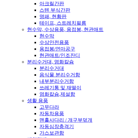
아크릴간판
스텐 부식간판
명패, 현황판
테이프, 스트레치필름
현수막, 수상용품, 용접봉, 현관매트
현수막
수상안전용품
용접봉/연마공구
현관매트/인조잔디
분리수거대, 염화칼슘
분리수거대
음식물 분리수거함
내부분리수거함
쓰레기통 및 재떨이
염화칼슘,제설함
생활 용품
고무다라
자동차용품
맨홀사다리 / 개구부덮개
자동심장충격기
가스보관함