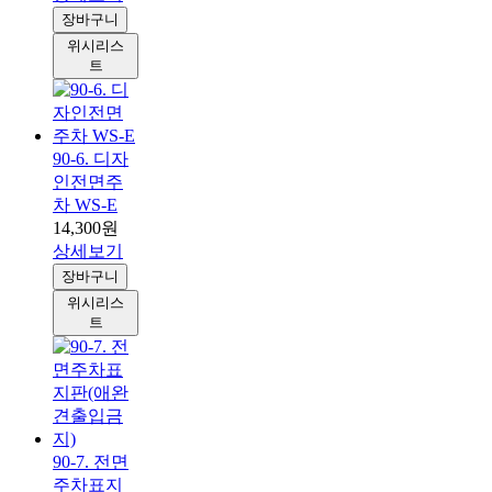
장바구니
위시리스
트
90-6. 디자
인전면주
차 WS-E
14,300원
상세보기
장바구니
위시리스
트
90-7. 전면
주차표지