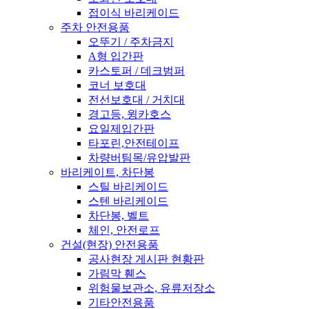
접이식 바리케이드
주차 안전용품
오뚜기 / 주차금지
A형 입간판
카스토퍼 / 데크범퍼
코너 보호대
전선보호대 / 거치대
경고등, 윙카호스
요일제입간판
타포린,안전테이프
차량버팀목/유압발판
바리케이트, 차단봉
스틸 바리케이드
스텐 바리케이드
차단봉, 벨트
체인, 안전로프
건설(현장) 안전용품
공사현장 게시판 현황판
가림막 휀스
위험물보관소, 유류저장소
기타안전용품