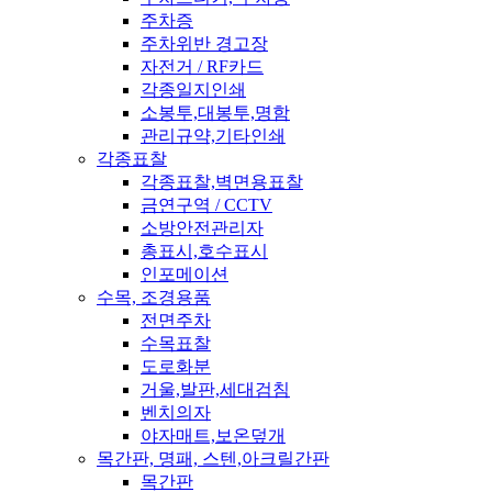
주차증
주차위반 경고장
자전거 / RF카드
각종일지인쇄
소봉투,대봉투,명함
관리규약,기타인쇄
각종표찰
각종표찰,벽면용표찰
금연구역 / CCTV
소방안전관리자
총표시,호수표시
인포메이션
수목, 조경용품
전면주차
수목표찰
도로화분
거울,발판,세대검침
벤치의자
야자매트,보온덮개
목간판, 명패, 스텐,아크릴간판
목간판