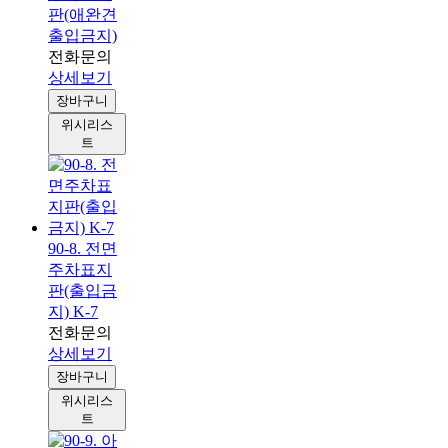
판(애완견
출입금지)
전화문의
상세보기
장바구니
위시리스
트
90-8. 전면
주차표지
판(출입금
지) K-7
전화문의
상세보기
장바구니
위시리스
트