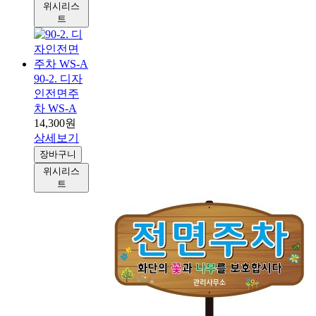
위시리스
트
90-2. 디자
인전면주
차 WS-A
14,300원
상세보기
장바구니
위시리스
트