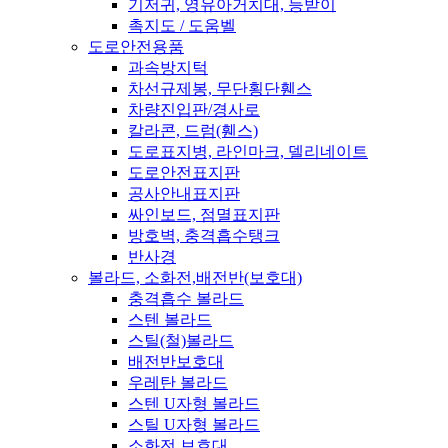
기저귀, 영유아거치대, 등받이
촉지도 / 도움벨
도로안전용품
과속방지턱
차선규제봉, 무단횡단휀스
차량진입판/경사로
칼라콘, 드럼(휀스)
도로표지병, 라인마크, 델리네이트
도로안전표지판
공사안내표지판
싸인보드, 점멸표지판
방호벽, 충격흡수탱크
반사경
볼라드, 소화전,배전반(보호대)
충격흡수 볼라드
스텐 볼라드
스틸(철)볼라드
배전반보호대
우레탄 볼라드
스텐 U자형 볼라드
스틸 U자형 볼라드
소화전 보호대