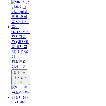
90-12. 전면
주차표지
판 (애완동
물 용변금
지) 화단꽂
이
전화문의
상세보기
장바구니
위시리스
트
91-1. 수목