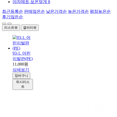
야자매트,보온덮개
8
최근등록순
판매많은순
낮은가격순
높은가격순
평점높은순
후기많은순
리스트뷰
갤러리뷰
93-1. 어린
이발판(PE)
11,000원
상세보기
장바구니
위시리스
트