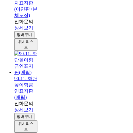
차표지판
(아연판+분
체도장)
전화문의
상세보기
장바구니
위시리스
트
90-11. 화단
꽂이형금
연표지판
(매립)
전화문의
상세보기
장바구니
위시리스
트