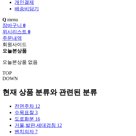
개인결제
배송비담기
Q
menu
장바구니
0
위시리스트
0
주문내역
회원사이드
오늘본상품
오늘본상품 없음
TOP
DOWN
현재 상품 분류와 관련된 분류
전면주차
12
수목표찰
3
도로화분
16
거울,발판,세대검침
12
벤치의자
7