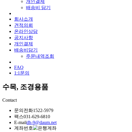
개인결제
배송비 담기
회사소개
견적의뢰
온라인상담
공지사항
개인결제
배송비담기
주문내역조회
FAQ
1:1문의
수목, 조경용품
Contact
문의전화
1522-5979
팩스
031-629-6810
E-mail
dh-9@daum.net
계좌번호