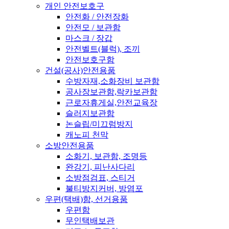
개인 안전보호구
안전화 / 안전장화
안전모 / 보관함
마스크 / 장갑
안전벨트(블럭), 조끼
안전보호구함
건설(공사)안전용품
수방자재,소화장비 보관함
공사장보관함,락카보관함
근로자휴게실,안전교육장
슬러지보관함
논슬립/미끄럼방지
캐노피 천막
소방안전용품
소화기, 보관함, 조명등
완강기, 피난사다리
소방점검표, 스티거
불티방지커버, 방염포
우편(택배)함, 선거용품
우편함
무인택배보관