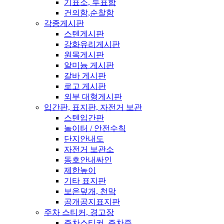
기표소, 투표함
건의함,순찰함
각종게시판
스텐게시판
강화유리게시판
원목게시판
알미늄 게시판
갈바 게시판
로고 게시판
외부 대형게시판
입간판, 표지판, 자전거 보관
스텐입간판
놀이터 / 안전수칙
단지안내도
자전거 보관소
동호안내싸인
제한높이
기타 표지판
보온덮개, 천막
공개공지표지판
주차 스티커, 경고장
주차스티커, 주차증