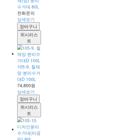
재(망) 분리
수거대 80L
전화문의
상세보기
장바구니
위시리스
트
105-9. 철재
망 분리수거
대D 100L
74,800원
상세보기
장바구니
위시리스
트