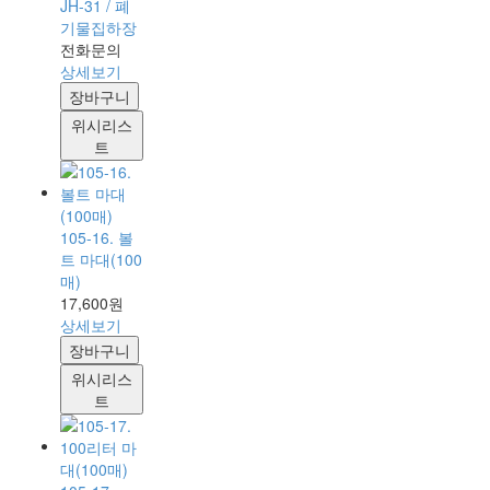
JH-31 / 폐
기물집하장
전화문의
상세보기
장바구니
위시리스
트
105-16. 볼
트 마대(100
매)
17,600원
상세보기
장바구니
위시리스
트