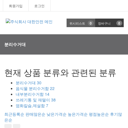
T
회원가입
로그인
n
0
0
위시리스트
장바구니
분리수거대
현재 상품 분류와 관련된 분류
분리수거대
30
음식물 분리수거함
22
내부분리수거함
14
쓰레기통 및 재떨이
38
염화칼슘,제설함
7
최근등록순
판매많은순
낮은가격순
높은가격순
평점높은순
후기많
은순